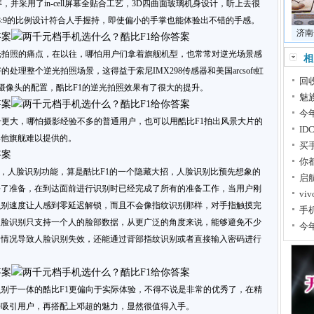
例全面屏，并采用了in-cell屏幕全贴合工艺，3D四曲面玻璃机身设计，听上去很
8:9的比例设计符合人手握持，即使偏小的手掌也能体验出不错的手感。
济南
光拍照的痛点，在以往，哪怕用户们拿着旗舰机型，也常常对逆光场景感
相
处理整个逆光拍照场景，这得益于索尼IMX298传感器和美国arcsoft虹
回
深摄像头的配置，酷比F1的逆光拍照效果有了很大的提升。
魅
今
升更大，哪怕摄影经验不多的普通用户，也可以用酷比F1拍出风景大片的
I
其他旗舰难以提供的。
买
你
黑科技，人脸识别功能，算是酷比F1的一个隐藏大招，人脸识别比预先想象的
启航
好了准备，在到达面前进行识别时已经完成了所有的准备工作，当用户刚
vi
识别速度让人感到零延迟解锁，而且不会像指纹识别那样，对手指触摸完
手
人脸识别只支持一个人的脸部数据，从更广泛的角度来说，能够避免不少
今
的情况导致人脸识别失效，还能通过背部指纹识别或者直接输入密码进行
别于一体的酷比F1更偏向于实际体验，不得不说是非常的优秀了，在精
去吸引用户，再搭配上邓超的魅力，显然很值得入手。