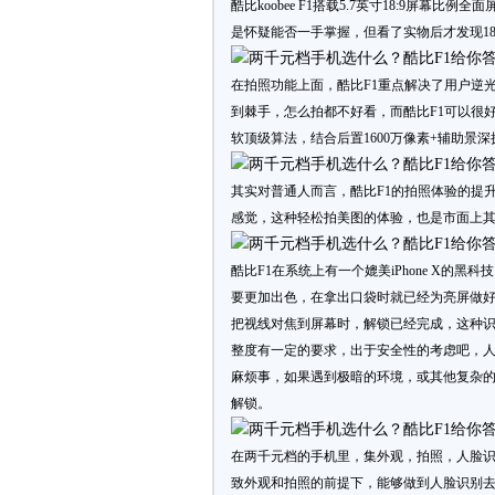
酷比koobee F1搭载5.7英寸18:9屏幕比
是怀疑能否一手掌握，但看了实物后才发现1
在拍照功能上面，酷比F1重点解决了用户逆
到棘手，怎么拍都不好看，而酷比F1可以很好的
软顶级算法，结合后置1600万像素+辅助景
其实对普通人而言，酷比F1的拍照体验的提
感觉，这种轻松拍美图的体验，也是市面上
酷比F1在系统上有一个媲美iPhone X的
要更加出色，在拿出口袋时就已经为亮屏做
把视线对焦到屏幕时，解锁已经完成，这种
整度有一定的要求，出于安全性的考虑吧，
麻烦事，如果遇到极暗的环境，或其他复杂
解锁。
在两千元档的手机里，集外观，拍照，人脸识
致外观和拍照的前提下，能够做到人脸识别