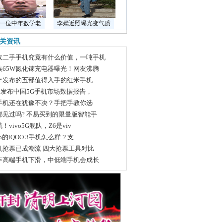
一位中年数学老
李嫣近照曝光变气质
关资讯
收二手手机究竟有什么价值，一吨手机
族65W氮化镓充电器曝光！网友沸腾
年发布的五部值得入手的红米手机
DC发布中国5G手机市场数据报告，
手机还在犹豫不决？手把手教你选
都见过吗? 不易买到的限量版智能手
！vivo5G舰队，Z6是viv
vo的iQOO 3手机怎么样？支
机抢票已成潮流 四大抢票工具对比
年高端手机下滑，中低端手机会成长