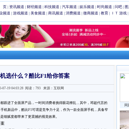
 页
|
资讯频道
|
财经频道
|
科技频道
|
汽车频道
|
娱乐频道
|
时尚频道
|
问吧
|
图
业频道
|
游戏频道
|
美食频道
|
商讯频道
|
消费频道
|
微商频道
|
教育
|
ＩＴ
游戏
机选什么？酷比F1给你答案
7-19 04:03:28
阅读：793
来源：互联网
商都跟进了全面屏产品，一时间消费者挑得眼花缭乱，其中，邓超代言的
同
多手机新品中，酷比F1可谓是竞争力十足，作为一款全面屏手机，具备窄
还是细腻度都带来了更震撼的视觉效果。