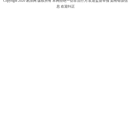
Copyright 2020
易浪网
版权所有 本网拒绝一切非法行为 欢迎监督举报 如有错误信
息 欢迎纠正