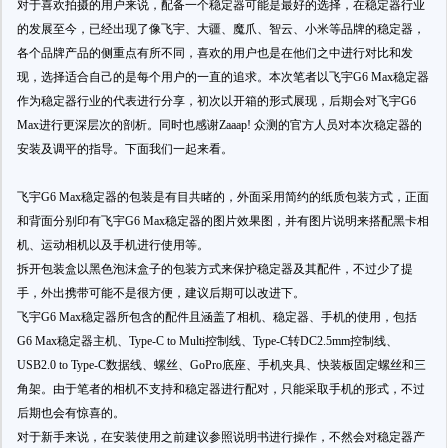
对于喜欢拍摄的用户来说，配备一个稳定器可能是最好的选择，在稳定器行业
的发展至今，已经出现了像飞宇、大疆、魔爪、智云、小米等品牌的稳定器，
各个品牌产品的侧重点有所不同，喜欢的用户也是在他们之中进行对比和发
现，选择适合自己的是每个用户的一直的追求。本次笔者以飞宇G6 Max稳定器
作为稳定器行业的代表进行分享，初次以开箱的形式展现，后期会对飞宇G6
Max进行更深层次的剖析。同时也感谢Zaaap! 众测的官方人员对本次稳定器的
安装及调平的指导。下面我们一起来看。
飞宇G6 Max稳定器的包装是有目共睹的，外面采用简约的纸质包装方式，正面
和背面分别印有飞宇G6 Max稳定器的图片效果图，并有图片说明来搭配黑卡相
机、运动相机以及手机进行使用等。
拆开包装盒以黑色泡沫盒子的包装方式来保护稳定器及其配件，不过少了提
手，外出携带可能不是很方便，建议后期可以改进下。
飞宇G6 Max稳定器所包含的配件且涵盖了相机、稳定器、手机的使用，包括
G6 Max稳定器主机、Type-C to Multi控制线、Type-C转DC2.5mm控制线、
USB2.0 to Type-C数据线、螺丝、GoPro底座、手机夹具、快装板固定螺丝和三
角架。由于笔者的相机不支持和稳定器进行配对，只能采取手机的形式，不过
后期也会有惊喜的。
对于新手来说，在安装使用之前建议参照说明书进行操作，不然会对稳定器产