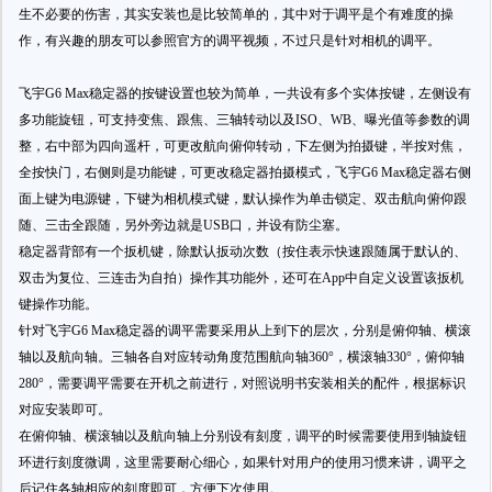
生不必要的伤害，其实安装也是比较简单的，其中对于调平是个有难度的操
作，有兴趣的朋友可以参照官方的调平视频，不过只是针对相机的调平。
飞宇G6 Max稳定器的按键设置也较为简单，一共设有多个实体按键，左侧设有
多功能旋钮，可支持变焦、跟焦、三轴转动以及ISO、WB、曝光值等参数的调
整，右中部为四向遥杆，可更改航向俯仰转动，下左侧为拍摄键，半按对焦，
全按快门，右侧则是功能键，可更改稳定器拍摄模式，飞宇G6 Max稳定器右侧
面上键为电源键，下键为相机模式键，默认操作为单击锁定、双击航向俯仰跟
随、三击全跟随，另外旁边就是USB口，并设有防尘塞。
稳定器背部有一个扳机键，除默认扳动次数（按住表示快速跟随属于默认的、
双击为复位、三连击为自拍）操作其功能外，还可在App中自定义设置该扳机
键操作功能。
针对飞宇G6 Max稳定器的调平需要采用从上到下的层次，分别是俯仰轴、横滚
轴以及航向轴。三轴各自对应转动角度范围航向轴360°，横滚轴330°，俯仰轴
280°，需要调平需要在开机之前进行，对照说明书安装相关的配件，根据标识
对应安装即可。
在俯仰轴、横滚轴以及航向轴上分别设有刻度，调平的时候需要使用到轴旋钮
环进行刻度微调，这里需要耐心细心，如果针对用户的使用习惯来讲，调平之
后记住各轴相应的刻度即可，方便下次使用。