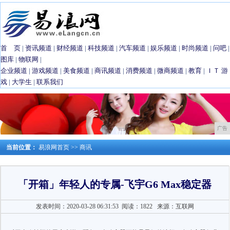
首 页
|
资讯频道
|
财经频道
|
科技频道
|
汽车频道
|
娱乐频道
|
时尚频道
|
问吧
|
图库
|
物联网
|
企业频道
|
游戏频道
|
美食频道
|
商讯频道
|
消费频道
|
微商频道
|
教育
|
ＩＴ
游
戏
|
大学生
|
联系我们
广告
当前位置：
易浪网首页
>>
商讯
「开箱」年轻人的专属-飞宇G6 Max稳定器
发表时间：2020-03-28 06:31:53
阅读：1822
来源：互联网