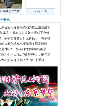
近照曝光变气质
Canalys：智
关资讯
土原位固化修复系统助力连云港基建项
观L车主：原本以为追随大流就不会错
收二手手机究竟有什么价值，一吨手机
族65W氮化镓充电器曝光！网友沸腾
都见过吗? 不易买到的限量版智能手
客伍六七中出现过的那些美女，陈年黑
年发布的五部值得入手的红米手机