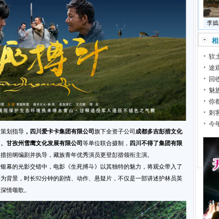
李嫣
相
软
途
回
魅
你
刺
今
会策划指导
，四川爱卡卡集团有限公司
旗下全资子公司
成都多吉彭措文化
司、甘孜州雪鹰文化发展有限公司
等单位联合摄制，
四川不得了集团有限
彭措担纲编剧并执导，藏族青年优秀演员更登彭措领衔主演。
在银幕的光影交错中，电影《生死搏斗》以其独特的魅力，将观众带入了
为背景，时长92分钟的剧情、动作、悬疑片，不仅是一部讲述护林员英
的深情颂歌。