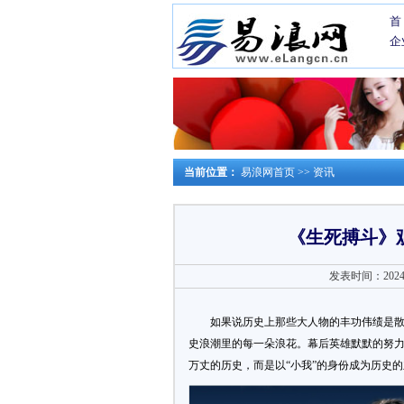
首
企
当前位置：
易浪网首页
>>
资讯
《生死搏斗》
发表时间：2024-1
如果说历史上那些大人物的丰功伟绩是
史浪潮里的每一朵浪花。幕后英雄默默的努
万丈的历史，而是以“小我”的身份成为历史