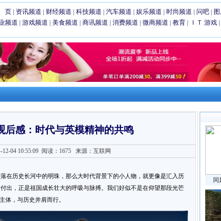
 页
|
资讯频道
|
财经频道
|
科技频道
|
汽车频道
|
娱乐频道
|
时尚频道
|
问吧
|
图
业频道
|
游戏频道
|
美食频道
|
商讯频道
|
消费频道
|
微商频道
|
教育
|
ＩＴ
游戏
观后感：时代与英模精神的共鸣
2-04 10:55:09
阅读：1675
来源：互联网
散落在历史长河中的明珠，那么大时代背景下的小人物，就更像是汇入历
同
力付出，正是祖国成长壮大的呼吸与脉搏。我们好似不是在仰望那段光芒
的主体，与历史并肩而行。