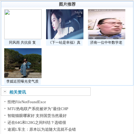
图片推荐
同风雨 共抗疫 复
《下一站是幸福》真
济南一位中年数学老
李嫣近照曝光变气质
相关资讯
拒绝FileNotFoundExce
MTU热电联产系统被评为”最佳CHP
智能猫眼哪家好 支持国货当然最好
还在64G和128G之间纠结？选错很
途观L车主：原本以为追随大流就不会错