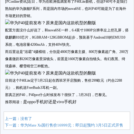
[PConline资讯]近日，华为在欧洲低调发布了P40Lite新机，但这P40可不是我们
熟知的华为旗舰P系列，而是国内市场的nova6SE，也叫P40可能是为了在海外
市场更好的营销。
配置方面没什么好说了，和nova6SE一样，6.4英寸1080P分辨率左上挖孔屏，搭
载麒麟810芯片，8GBRAM+128GBROM起步，预装基于Android10的EMUI10
系统，电池容量4200mAh，支持40W快充。
而后置这是“浴霸”4摄模组，分别是4800万像素主摄、800万像素超广角、200万
像素微距和200万像素景深镜头，前置是1600万像素自拍镜头。有幻夜黑、绮
境森林、樱雪晴空三种配色。
目前这个P40Lite定于3月2日起在西班牙开启预购，售价299欧元（约合2288
元），购机送FreeBuds3耳机一副。
那真正的P40，P40pro什么时候发布？很快了，3月26日，巴黎见。
是oppo手机好还是vivo手机好
推荐阅读：
上一篇：没有了
下一篇：
华为Mate Xs国行售价16999元：即日起预约 3月5日正式开售