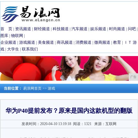
首 页
|
资讯频道
|
财经频道
|
科技频道
|
汽车频道
|
娱乐频道
|
时尚频道
|
问吧
|
图库
|
物联网
|
企业频道
|
游戏频道
|
美食频道
|
商讯频道
|
消费频道
|
微商频道
|
教育
|
ＩＴ
游
戏
|
大学生
|
联系我们
广告
当前位置：
易浪网首页
>>
游戏
华为P40提前发布？原来是国内这款机型的翻版
发表时间：2020-04-10 13:19:18
阅读：1321
来源：互联网