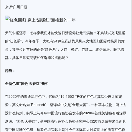
来源:广州日报
天气乍暖还寒，怎样穿我们才能快速扫清疲倦让元气满格？不妨试试充满温暖
的“红色系”。今年春季，大概有24种色彩趋势风风火火地回归国际时装周的舞
台，其中位列首位的正是“红色系”：火红、橙红、赤红……绚烂缤纷、眼花缭
乱，具体日常究竟该如何选择和搭配呢？
趋势：
全新色组“国色·天香红”亮相
在2020年的潘通流行色中，代码为“19-1652 TPG”的红色尤其深受设计师宠
爱，英文命名为“Rhubarb”，翻译成中文是“食用大黄”，一种草本植物。听上去
没什么特别，实际上与今年中国流行色协会发布的2020年首推关键色有着深厚
渊源。“国色·天香红”，是中国流行色协会趋势研究中心自2019之后带来全新具
有中国韵味的色组，这款色组实际上是将今年国际四大时装周上的所有红色作