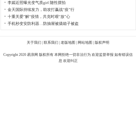
李嫣近照曝光变气质girl 随性摆拍
金天国际持续发力，助攻打赢战“疫”行
十重关爱”解“疫情，共克时艰“放”心
手机秒变安防利器…防抽屉被撬箱子被盗
关于我们
|
联系我们
|
老版地图
|
网站地图
|
版权声明
Copyright 2020
易浪网
版权所有 本网拒绝一切非法行为 欢迎监督举报 如有错误信
息 欢迎纠正