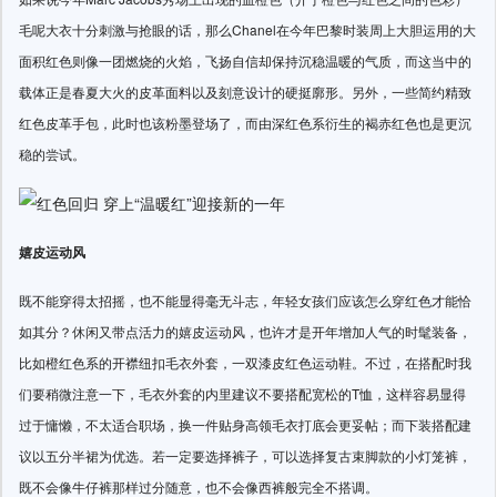
毛呢大衣十分刺激与抢眼的话，那么Chanel在今年巴黎时装周上大胆运用的大
面积红色则像一团燃烧的火焰，飞扬自信却保持沉稳温暖的气质，而这当中的
载体正是春夏大火的皮革面料以及刻意设计的硬挺廓形。另外，一些简约精致
红色皮革手包，此时也该粉墨登场了，而由深红色系衍生的褐赤红色也是更沉
稳的尝试。
嬉皮运动风
既不能穿得太招摇，也不能显得毫无斗志，年轻女孩们应该怎么穿红色才能恰
如其分？休闲又带点活力的嬉皮运动风，也许才是开年增加人气的时髦装备，
比如橙红色系的开襟纽扣毛衣外套，一双漆皮红色运动鞋。不过，在搭配时我
们要稍微注意一下，毛衣外套的内里建议不要搭配宽松的T恤，这样容易显得
过于慵懒，不太适合职场，换一件贴身高领毛衣打底会更妥帖；而下装搭配建
议以五分半裙为优选。若一定要选择裤子，可以选择复古束脚款的小灯笼裤，
既不会像牛仔裤那样过分随意，也不会像西裤般完全不搭调。