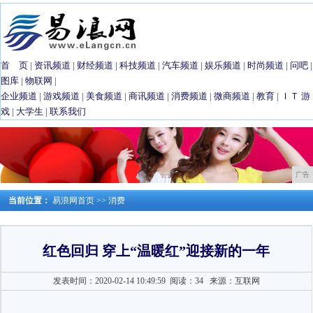
首 页
|
资讯频道
|
财经频道
|
科技频道
|
汽车频道
|
娱乐频道
|
时尚频道
|
问吧
|
图库
|
物联网
|
企业频道
|
游戏频道
|
美食频道
|
商讯频道
|
消费频道
|
微商频道
|
教育
|
ＩＴ
游
戏
|
大学生
|
联系我们
广告
当前位置：
易浪网首页
>>
消费
红色回归 穿上“温暖红”迎接新的一年
发表时间：2020-02-14 10:49:59
阅读：34
来源：互联网