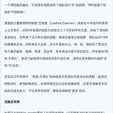
一个调色板的融合，它创造性地既保留了国际流行“红”的趋势，同时提炼了崭
新的“中国韵味”。
潘通执行董事莱阿特丽斯·艾斯曼（Leatrice Eiseman）就曾在今年纽约时装周
上公开表示，2020年春夏的色彩为传统注入了丰富的年轻元素，创造了强烈的
多色组合，也带来了活力和乐观的搭配。根据全媒体记者观察，相比起2019年
的潘通色灵感，同样来自大自然，但今年显然从山、海、风、雨转到了更深沉
有力量的森林、植物、根茎、昆虫等，单色表达出更丰富的层次，而全新的“国
色·天香红”，更是巧妙善用中国传统色彩中的正色，演绎出具有新时代感的“贵
色”与“吉色”。
其实在日常穿搭中，“国色·天香红”的色组是对亚洲女性更友好的搭配，如深沉
的暗赤红，娇俏的艳赤红，前者带着历史沉淀的优雅知性，后者充满被草木浸
染的活泼生命力，不论单穿或混穿，整体色调都是“黄皮”福音。
优雅皮革调
如果说今年Marc Jacobs秀场上出现的血橙色（介于橙色与红色之间的色彩）