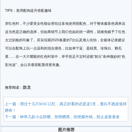
TIPS：善用配饰提升搭配趣味
穿红色时，不少爱美女性都会害怕过多地使用搭配色，对于整体服装色调来说
这当然是正确的选择，但如果细节上我们也如此统一调性，就难免赋予了红色
太过刻板的印象了。其实综观2020春夏的T台以及潮人街拍，全媒体记者建议
可以在配饰上玩一点温和的混合撞色，比如单宁蓝、荔枝黑、珍珠白、鹅毛
黄……在一大片耀眼的红色时装中，举手投足不定时还能“射出”各种微妙的“色
彩光波”，会让衣着搭配显得更有趣。
旗龙
推荐阅读：
上一篇：
用过十几只MAC口红，真正好看的还是这5支，显白不挑皮值得
拥有！
下一篇：
种草几款小众防晒，拒绝晒黑，拒绝紫外线，防止皮肤衰老
图片推荐